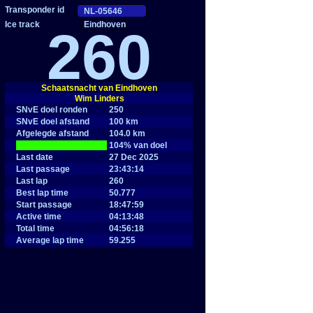
Eindhoven
260
Schaatsnacht van Eindhoven
Wim Linders
SNvE doel ronden
250
SNvE doel afstand
100 km
Afgelegde afstand
104.0 km
|
104% van doel
Last date
27 Dec 2025
Last passage
23:43:14
Last lap
260
Best lap time
50.777
Start passage
18:47:59
Active time
04:13:48
Total time
04:56:18
Average lap time
59.255
Average speed
24.3 km/h
Maximum speed
28.4 km/h