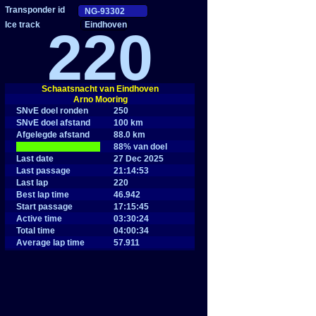
Eindhoven
220
Schaatsnacht van Eindhoven
Arno Mooring
SNvE doel ronden
250
SNvE doel afstand
100 km
Afgelegde afstand
88.0 km
|
88% van doel
Last date
27 Dec 2025
Last passage
21:14:53
Last lap
220
Best lap time
46.942
Start passage
17:15:45
Active time
03:30:24
Total time
04:00:34
Average lap time
57.911
Average speed
24.9 km/h
Maximum speed
30.7 km/h