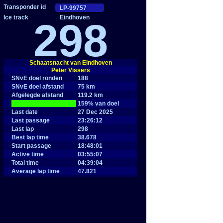
Eindhoven
298
Schaatsnacht van Eindhoven
Peter Vissers
SNvE doel ronden
188
SNvE doel afstand
75 km
Afgelegde afstand
119.2 km
|
159% van doel
Last date
27 Dec 2025
Last passage
23:26:12
Last lap
298
Best lap time
38.678
Start passage
18:48:01
Active time
03:55:07
Total time
04:39:04
Average lap time
47.821
Average speed
30.1 km/h
Maximum speed
37.2 km/h