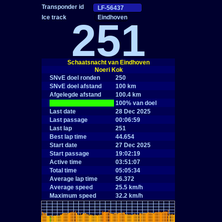
Eindhoven
251
Schaatsnacht van Eindhoven
Noeri Kok
SNvE doel ronden
250
SNvE doel afstand
100 km
Afgelegde afstand
100.4 km
|
100% van doel
Last date
28 Dec 2025
Last passage
00:06:59
Last lap
251
Best lap time
44.654
Start date
27 Dec 2025
Start passage
19:02:19
Active time
03:51:07
Total time
05:05:34
Average lap time
56.372
Average speed
25.5 km/h
Maximum speed
32.2 km/h