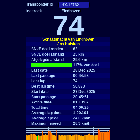
Eindhoven
74
Schaatsnacht van Eindhoven
Jos Huisken
SNvE doel ronden
63
SNvE doel afstand
25 km
Afgelegde afstand
29.6 km
|
117% van doel
Last date
28 Dec 2025
Last passage
00:44:58
Last lap
74
Best lap time
50.873
Start date
27 Dec 2025
Start passage
20:45:51
Active time
01:13:07
Total time
04:00:29
Average lap time
1:00.104
Average speed
24.0 km/h
Maximum speed
28.3 km/h