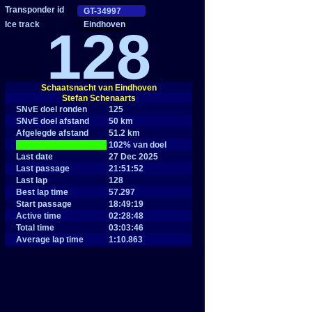
Eindhoven
128
Schaatsnacht van Eindhoven
Stefan Schenaarts
SNvE doel ronden
125
SNvE doel afstand
50 km
Afgelegde afstand
51.2 km
|
102% van doel
Last date
27 Dec 2025
Last passage
21:51:52
Last lap
128
Best lap time
57.297
Start passage
18:49:19
Active time
02:28:48
Total time
03:03:46
Average lap time
1:10.863
Average speed
20.3 km/h
Maximum speed
25.1 km/h