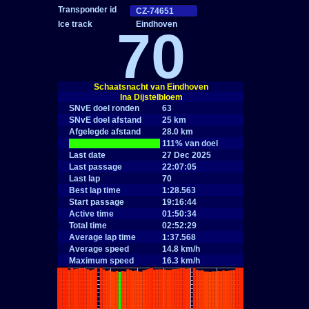
Eindhoven
70
Schaatsnacht van Eindhoven
Ina Dijstelbloem
SNvE doel ronden
63
SNvE doel afstand
25 km
Afgelegde afstand
28.0 km
|
111% van doel
Last date
27 Dec 2025
Last passage
22:07:05
Last lap
70
Best lap time
1:28.563
Start passage
19:16:44
Active time
01:50:34
Total time
02:52:29
Average lap time
1:37.568
Average speed
14.8 km/h
Maximum speed
16.3 km/h